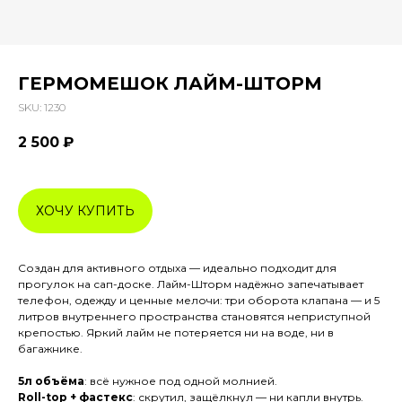
ГЕРМОМЕШОК ЛАЙМ-ШТОРМ
SKU:
1230
2 500
₽
ХОЧУ КУПИТЬ
Создан для активного отдыха — идеально подходит для
прогулок на сап-доске. Лайм-Шторм надёжно запечатывает
телефон, одежду и ценные мелочи: три оборота клапана — и 5
литров внутреннего пространства становятся неприступной
крепостью. Яркий лайм не потеряется ни на воде, ни в
багажнике.
5л объёма
: всё нужное под одной молнией.
Roll-top + фастекс
: скрутил, защёлкнул — ни капли внутрь.