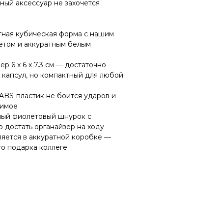
ный аксессуар не захочется
тная кубическая форма с нашим
том и аккуратным белым
ер 6 х 6 х 7.3 см — достаточно
 капсул, но компактный для любой
ABS-пластик не боится ударов и
жимое
ый фиолетовый шнурок с
о достать органайзер на ходу
ляется в аккуратной коробке —
го подарка коллеге