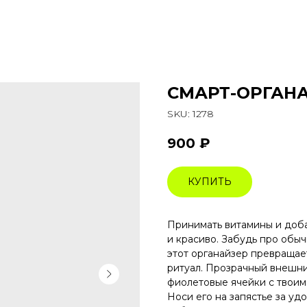
СМАРТ-ОРГАНА
SKU:
1278
900
₽
КУПИТЬ
Принимать витамины и доба
и красиво. Забудь про обы
этот органайзер превращае
ритуал. Прозрачный внешн
фиолетовые ячейки с твоим
Носи его на запястье за уд